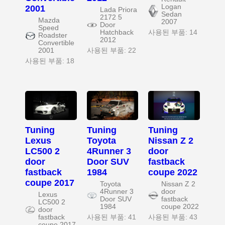
Logan
2001
Lada Priora
Sedan
2172 5
Mazda
2007
Door
Speed
Hatchback
사용된 부품: 14
Roadster
2012
Convertible
2001
사용된 부품: 22
사용된 부품: 18
Tuning
Tuning
Tuning
Lexus
Toyota
Nissan Z 2
LC500 2
4Runner 3
door
door
Door SUV
fastback
fastback
1984
coupe 2022
coupe 2017
Toyota
Nissan Z 2
4Runner 3
door
Lexus
Door SUV
fastback
LC500 2
1984
coupe 2022
door
fastback
사용된 부품: 41
사용된 부품: 43
coupe 2017