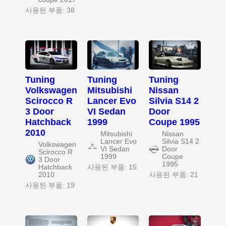
사용된 부품: 38
Tuning
Tuning
Tuning
Volkswagen
Mitsubishi
Nissan
Scirocco R
Lancer Evo
Silvia S14 2
3 Door
VI Sedan
Door
Hatchback
1999
Coupe 1995
2010
Mitsubishi
Nissan
Lancer Evo
Silvia S14 2
Volkswagen
VI Sedan
Door
Scirocco R
1999
Coupe
3 Door
1995
Hatchback
사용된 부품: 15
2010
사용된 부품: 21
사용된 부품: 19