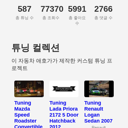
587
77370
5991
2766
총 튜닝 수
총 조회수
총 좋아요
총 댓글 수
수
튜닝 컬렉션
이 자동차 애호가가 제작한 커스텀 튜닝 프
로젝트
Tuning
Tuning
Tuning
Mazda
Lada Priora
Renault
Speed
2172 5 Door
Logan
Roadster
Hatchback
Sedan 2007
Convertible
2012
Renault