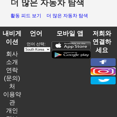
더 많은 자동차 탐색
활동 피드 보기
더 많은 자동차 탐색
내비게
언어
모바일 앱
저희와
이션
연결하
언어 선택:
세요
회사
소개
연락
(문의)
처
이용약
관
개인