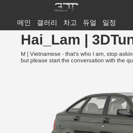
메인
갤러리
차고
듀얼
일정
Hai_Lam | 3DT
M | Vietnamese - that's who I am, stop aski
but please start the conversation with the que