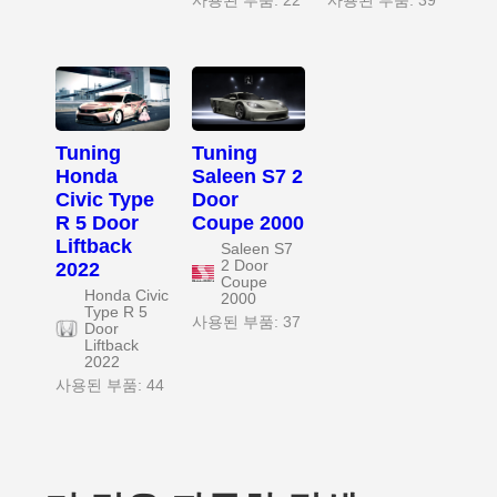
사용된 부품: 22
사용된 부품: 39
Tuning
Tuning
Honda
Saleen S7 2
Civic Type
Door
R 5 Door
Coupe 2000
Liftback
Saleen S7
2 Door
2022
Coupe
Honda Civic
2000
Type R 5
사용된 부품: 37
Door
Liftback
2022
사용된 부품: 44