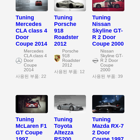
Tuning
Tuning
Tuning
Mercedes
Porsche
Nissan
CLA class 4
918
Skyline GT-
Door
Roadster
R 2 Door
Coupe 2014
2012
Coupe 2000
Mercedes
Porsche
Nissan
CLA class 4
918
Skyline GT-
Door
Roadster
R 2 Door
Coupe
2012
Coupe
2014
2000
사용된 부품: 12
사용된 부품: 22
사용된 부품: 39
Tuning
Tuning
Tuning
McLaren F1
Toyota
Mazda RX-7
GT Coupe
Altezza
2 Door
1997
RS200
Coupe 1997