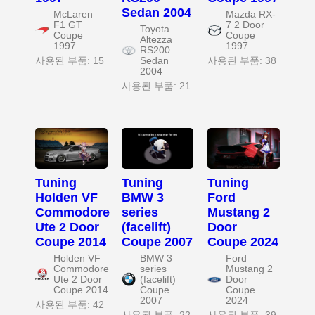
Sedan 2004
McLaren
Mazda RX-
F1 GT
7 2 Door
Toyota
Coupe
Coupe
Altezza
1997
1997
RS200
사용된 부품: 15
Sedan
사용된 부품: 38
2004
사용된 부품: 21
Tuning
Tuning
Tuning
Holden VF
BMW 3
Ford
Commodore
series
Mustang 2
Ute 2 Door
(facelift)
Door
Coupe 2014
Coupe 2007
Coupe 2024
Holden VF
BMW 3
Ford
Commodore
series
Mustang 2
Ute 2 Door
(facelift)
Door
Coupe 2014
Coupe
Coupe
2007
2024
사용된 부품: 42