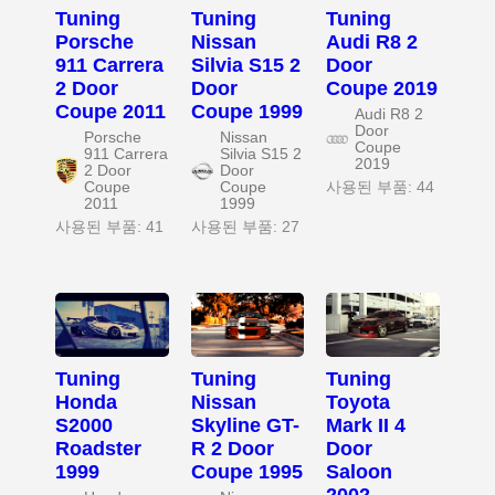
Tuning
Tuning
Tuning
Porsche
Nissan
Audi R8 2
911 Carrera
Silvia S15 2
Door
2 Door
Door
Coupe 2019
Coupe 2011
Coupe 1999
Audi R8 2
Door
Porsche
Nissan
Coupe
911 Carrera
Silvia S15 2
2019
2 Door
Door
Coupe
Coupe
사용된 부품: 44
2011
1999
사용된 부품: 41
사용된 부품: 27
Tuning
Tuning
Tuning
Honda
Nissan
Toyota
S2000
Skyline GT-
Mark II 4
Roadster
R 2 Door
Door
1999
Coupe 1995
Saloon
2002