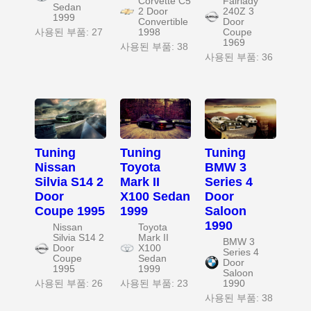
Corvette C5
Fairlady
Sedan
2 Door
240Z 3
1999
Convertible
Door
사용된 부품: 27
1998
Coupe
1969
사용된 부품: 38
사용된 부품: 36
Tuning
Tuning
Tuning
Nissan
Toyota
BMW 3
Silvia S14 2
Mark II
Series 4
Door
X100 Sedan
Door
Coupe 1995
1999
Saloon
1990
Nissan
Toyota
Silvia S14 2
Mark II
BMW 3
Door
X100
Series 4
Coupe
Sedan
Door
1995
1999
Saloon
사용된 부품: 26
사용된 부품: 23
1990
사용된 부품: 38