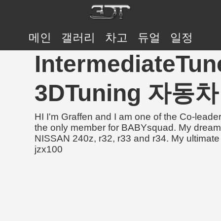
메인
갤러리
차고
듀얼
일정
IntermediateTune
3DTuning 자동
HI I'm Graffen and I am one of the Co-lea
the only member for BABYsquad. My dream c
NISSAN 240z, r32, r33 and r34. My ultimate 
jzx100