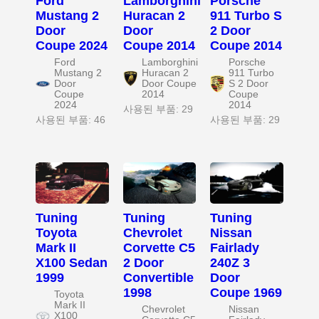
Ford
Lamborghini
Porsche
Mustang 2
Huracan 2
911 Turbo S
Door
Door
2 Door
Coupe 2024
Coupe 2014
Coupe 2014
Ford
Lamborghini
Porsche
Mustang 2
Huracan 2
911 Turbo
Door
Door Coupe
S 2 Door
Coupe
2014
Coupe
2024
2014
사용된 부품: 29
사용된 부품: 46
사용된 부품: 29
Tuning
Tuning
Tuning
Toyota
Chevrolet
Nissan
Mark II
Corvette C5
Fairlady
X100 Sedan
2 Door
240Z 3
1999
Convertible
Door
1998
Coupe 1969
Toyota
Mark II
Chevrolet
Nissan
X100