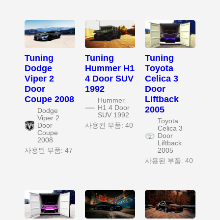
Tuning
Tuning
Tuning
Dodge
Hummer H1
Toyota
Viper 2
4 Door SUV
Celica 3
Door
1992
Door
Coupe 2008
Liftback
Hummer
H1 4 Door
2005
Dodge
SUV 1992
Viper 2
Toyota
Door
사용된 부품: 40
Celica 3
Coupe
Door
2008
Liftback
사용된 부품: 47
2005
사용된 부품: 40