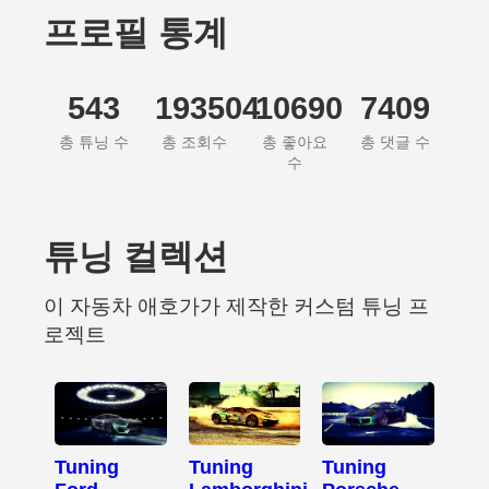
프로필 통계
543
193504
10690
7409
총 튜닝 수
총 조회수
총 좋아요
총 댓글 수
수
튜닝 컬렉션
이 자동차 애호가가 제작한 커스텀 튜닝 프
로젝트
Tuning
Tuning
Tuning