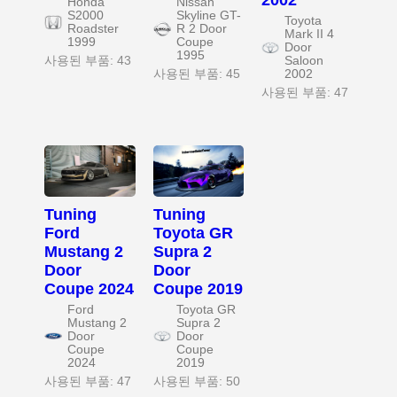
Honda
Nissan
S2000
Skyline GT-
Toyota
Roadster
R 2 Door
Mark II 4
1999
Coupe
Door
1995
사용된 부품: 43
Saloon
사용된 부품: 45
2002
사용된 부품: 47
Tuning
Tuning
Ford
Toyota GR
Mustang 2
Supra 2
Door
Door
Coupe 2024
Coupe 2019
Ford
Toyota GR
Mustang 2
Supra 2
Door
Door
Coupe
Coupe
2024
2019
사용된 부품: 47
사용된 부품: 50