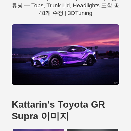
튜닝 — Tops, Trunk Lid, Headlights 포함 총
48개 수정 | 3DTuning
Kattarin's Toyota GR
Supra 이미지