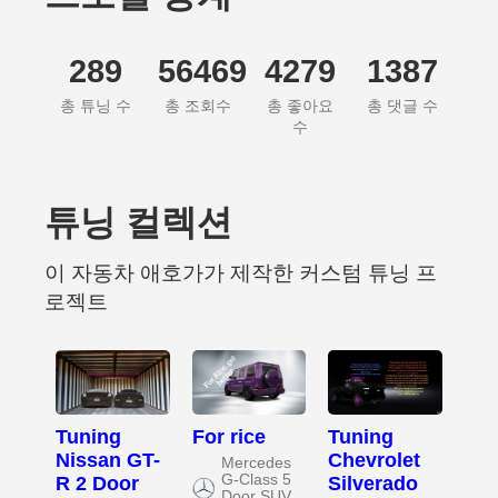
289
56469
4279
1387
총 튜닝 수
총 조회수
총 좋아요
총 댓글 수
수
튜닝 컬렉션
이 자동차 애호가가 제작한 커스텀 튜닝 프
로젝트
Tuning
For rice
Tuning
Nissan GT-
Chevrolet
Mercedes
G-Class 5
R 2 Door
Silverado
Door SUV