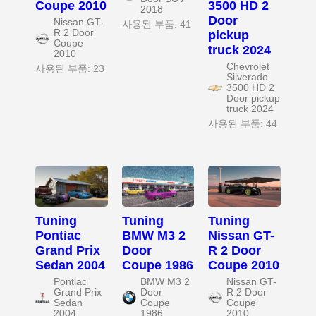
Coupe 2010
3500 HD 2
2018
Door
Nissan GT-
사용된 부품: 41
R 2 Door
pickup
Coupe
truck 2024
2010
Chevrolet
사용된 부품: 23
Silverado
3500 HD 2
Door pickup
truck 2024
사용된 부품: 44
Tuning
Tuning
Tuning
Pontiac
BMW M3 2
Nissan GT-
Grand Prix
Door
R 2 Door
Sedan 2004
Coupe 1986
Coupe 2010
Pontiac
BMW M3 2
Nissan GT-
Grand Prix
Door
R 2 Door
Sedan
Coupe
Coupe
2004
1986
2010