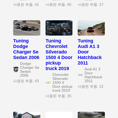
사용된 부품: 42
사용된 부품: 45
사용된 부품: 27
Tuning
Tuning
Tuning
Dodge
Chevrolet
Audi A1 3
Charger Se
Silverado
Door
Sedan 2006
1500 4 Door
Hatchback
pickup
2011
Dodge
Charger Se
truck 2019
Audi A1 3
Sedan
Door
Chevrolet
2006
Hatchback
Silverado
사용된 부품: 43
2011
1500 4
Door pickup
사용된 부품: 22
truck 2019
사용된 부품: 35