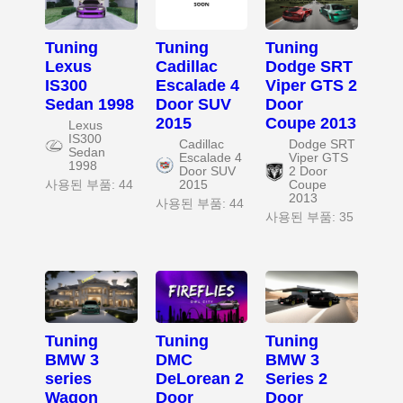
Tuning
Tuning
Tuning
Lexus
Cadillac
Dodge SRT
IS300
Escalade 4
Viper GTS 2
Sedan 1998
Door SUV
Door
2015
Coupe 2013
Lexus
IS300
Cadillac
Dodge SRT
Sedan
Escalade 4
Viper GTS
1998
Door SUV
2 Door
사용된 부품: 44
2015
Coupe
2013
사용된 부품: 44
사용된 부품: 35
Tuning
Tuning
Tuning
BMW 3
DMC
BMW 3
series
DeLorean 2
Series 2
Wagon
Door
Door