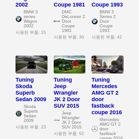
2002
Coupe 1981
Coupe 1993
BMW 3
DMC
BMW 3
series
DeLorean 2
Series 2
Wagon
Door
Door
2002
Coupe
Coupe
1981
1993
사용된 부품: 15
사용된 부품: 30
사용된 부품: 42
Tuning
Tuning
Tuning
Skoda
Jeep
Mercedes
Superb
Wrangler
AMG GT 2
Sedan 2009
JK 2 Door
door
SUV 2015
fastback
Skoda
Superb
coupe 2016
Jeep
Sedan
Wrangler
Mercedes
2009
JK 2 Door
AMG GT 2
사용된 부품: 23
SUV 2015
door
사용된 부품: 52
fastback
coupe 2016