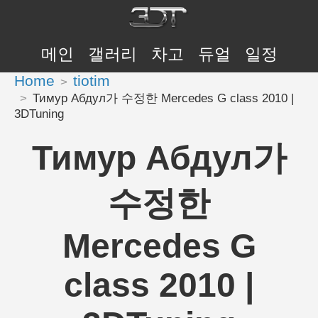
메인
갤러리
차고
듀얼
일정
Home
tiotim
Тимур Абдул가 수정한 Mercedes G class 2010 |
3DTuning
Тимур Абдул가
수정한
Mercedes G
class 2010 |