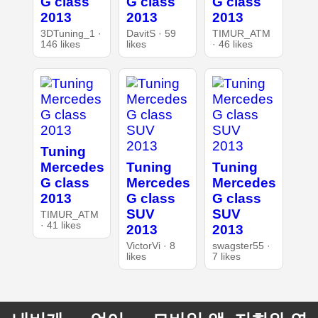
G class
G class
G class
2013
2013
2013
3DTuning_1 ·
DavitS · 59
TIMUR_ATM
146 likes
likes
· 46 likes
Tuning
Mercedes
Tuning
Tuning
G class
Mercedes
Mercedes
2013
G class
G class
SUV
SUV
TIMUR_ATM
· 41 likes
2013
2013
VictorVi · 8
swagster55 ·
likes
7 likes