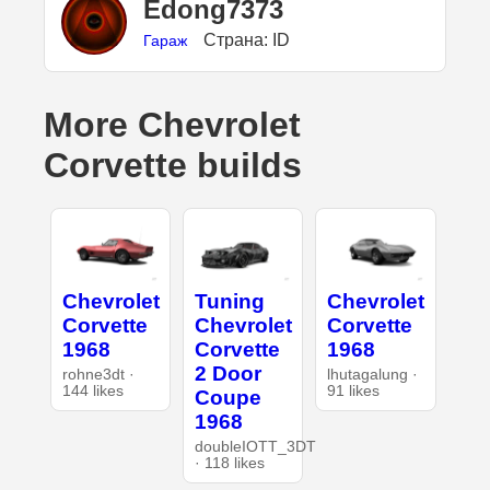
Edong7373
Страна: ID
Гараж
More Chevrolet
Corvette builds
Chevrolet
Tuning
Chevrolet
Corvette
Chevrolet
Corvette
1968
Corvette
1968
2 Door
rohne3dt ·
lhutagalung ·
144 likes
91 likes
Coupe
1968
doubleIOTT_3DT
· 118 likes