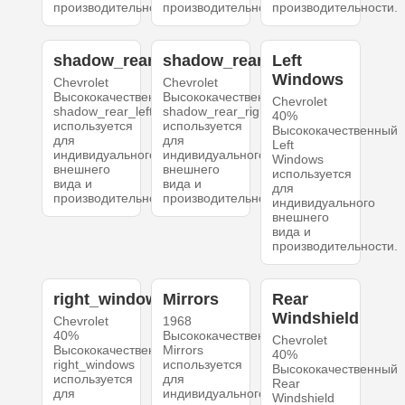
производительности.
производительности.
производительности.
shadow_rear_left
shadow_rear_right
Left
Windows
Chevrolet
Chevrolet
Высококачественный
Высококачественный
Chevrolet
shadow_rear_left
shadow_rear_right
40%
используется
используется
Высококачественный
для
для
Left
индивидуального
индивидуального
Windows
внешнего
внешнего
используется
вида и
вида и
для
производительности.
производительности.
индивидуального
внешнего
вида и
производительности.
right_windows
Mirrors
Rear
Windshield
Chevrolet
1968
40%
Высококачественный
Chevrolet
Высококачественный
Mirrors
40%
right_windows
используется
Высококачественный
используется
для
Rear
для
индивидуального
Windshield