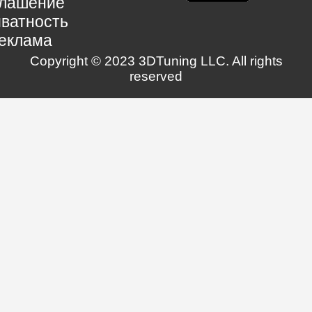
глашение
ватность
еклама
Copyright © 2023 3DTuning LLC. All rights
reserved