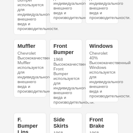
Bumper
индивидуального
индивидуального
используется
внешнего
внешнего
для
вида и
вида и
индивидуального
производительности.
производительности.
внешнего
вида и
производительности.
Muffler
Front
Windows
Bumper
Chevrolet
Chevrolet
Высококачественный
40%
1968
Muffler
Высококачественный
Высококачественный
используется
Windows
Front
для
используется
Bumper
индивидуального
для
используется
внешнего
индивидуального
для
вида и
внешнего
индивидуального
производительности.
вида и
внешнего
производительности.
вида и
производительности.
F.
Side
Front
Bumper
Skirts
Brake
Lips