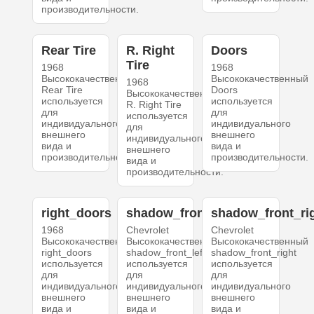
производительности.
Rear Tire
R. Right
Doors
Tire
1968
1968
Высококачественный
Высококачественный
1968
Rear Tire
Doors
Высококачественный
используется
используется
R. Right Tire
для
для
используется
индивидуального
индивидуального
для
внешнего
внешнего
индивидуального
вида и
вида и
внешнего
производительности.
производительности.
вида и
производительности.
right_doors
shadow_front_left
shadow_front_ri
1968
Chevrolet
Chevrolet
Высококачественный
Высококачественный
Высококачественный
right_doors
shadow_front_left
shadow_front_right
используется
используется
используется
для
для
для
индивидуального
индивидуального
индивидуального
внешнего
внешнего
внешнего
вида и
вида и
вида и