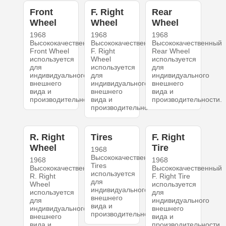
Front
F. Right
Rear
Wheel
Wheel
Wheel
1968
1968
1968
Высококачественный
Высококачественный
Высококачественный
Front Wheel
F. Right
Rear Wheel
используется
Wheel
используется
для
используется
для
индивидуального
для
индивидуального
внешнего
индивидуального
внешнего
вида и
внешнего
вида и
производительности.
вида и
производительности.
производительности.
R. Right
Tires
F. Right
Wheel
Tire
1968
Высококачественный
1968
1968
Tires
Высококачественный
Высококачественный
используется
R. Right
F. Right Tire
для
Wheel
используется
индивидуального
используется
для
внешнего
для
индивидуального
вида и
индивидуального
внешнего
производительности.
внешнего
вида и
вида и
производительности.