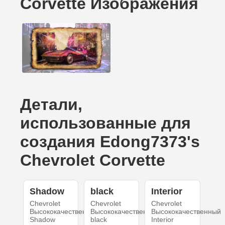
Corvette Изображения
Детали,
использованные для
создания Edong7373's
Chevrolet Corvette
Shadow
black
Interior
Chevrolet
Chevrolet
Chevrolet
Высококачественный
Высококачественный
Высококачественный
Shadow
black
Interior