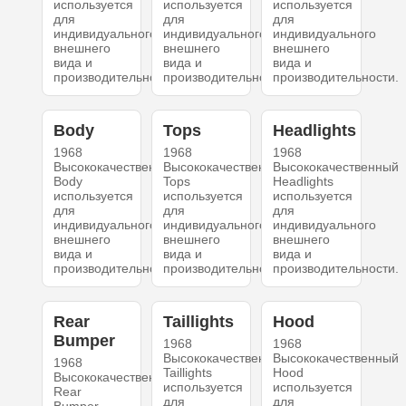
используется
используется
используется
для
для
для
индивидуального
индивидуального
индивидуального
внешнего
внешнего
внешнего
вида и
вида и
вида и
производительности.
производительности.
производительности.
Body
Tops
Headlights
1968
1968
1968
Высококачественный
Высококачественный
Высококачественный
Body
Tops
Headlights
используется
используется
используется
для
для
для
индивидуального
индивидуального
индивидуального
внешнего
внешнего
внешнего
вида и
вида и
вида и
производительности.
производительности.
производительности.
Rear
Taillights
Hood
Bumper
1968
1968
Высококачественный
Высококачественный
1968
Taillights
Hood
Высококачественный
используется
используется
Rear
для
для