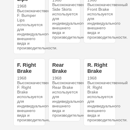
1968
1968
Высококачественный
Высококачественный
1968
Side Skirts
Front Brake
Высококачественный
используется
используется
F. Bumper
для
для
Lips
индивидуального
индивидуального
используется
внешнего
внешнего
для
вида и
вида и
индивидуального
производительности.
производительности.
внешнего
вида и
производительности.
F. Right
Rear
R. Right
Brake
Brake
Brake
1968
1968
1968
Высококачественный
Высококачественный
Высококачественный
F. Right
Rear Brake
R. Right
Brake
используется
Brake
используется
для
используется
для
индивидуального
для
индивидуального
внешнего
индивидуального
внешнего
вида и
внешнего
вида и
производительности.
вида и
производительности.
производительности.