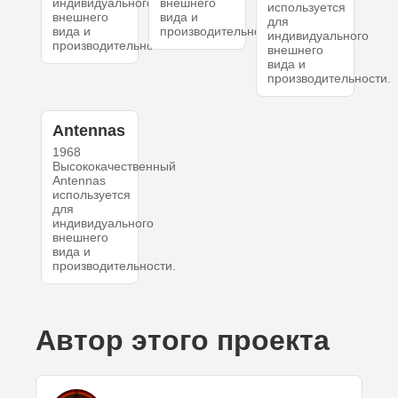
индивидуального
внешнего
используется
внешнего
вида и
для
вида и
производительности.
индивидуального
производительности.
внешнего
вида и
производительности.
Antennas
1968
Высококачественный
Antennas
используется
для
индивидуального
внешнего
вида и
производительности.
Автор этого проекта