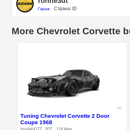
rohne3dt
Страна: ID
Гараж
More Chevrolet Corvette b
Tuning Chevrolet Corvette 2 Door
Coupe 1968
doubleIOTT_3DT · 118 likes