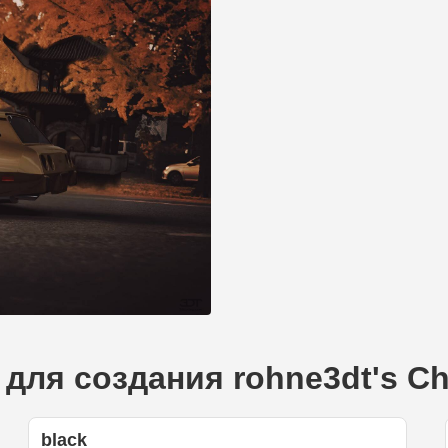
ля создания rohne3dt's Che
black