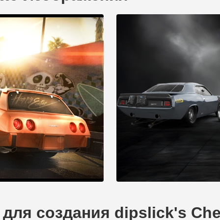
ля создания dipslick's Chev