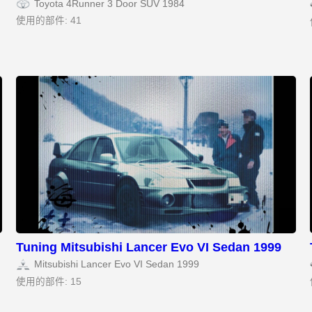
Toyota 4Runner 3 Door SUV 1984
使用的部件: 41
Tuning Mitsubishi Lancer Evo VI Sedan 1999
Mitsubishi Lancer Evo VI Sedan 1999
使用的部件: 15