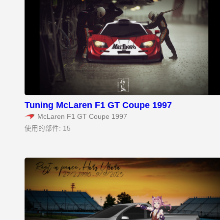
Tuning McLaren F1 GT Coupe 1997
McLaren F1 GT Coupe 1997
使用的部件: 15