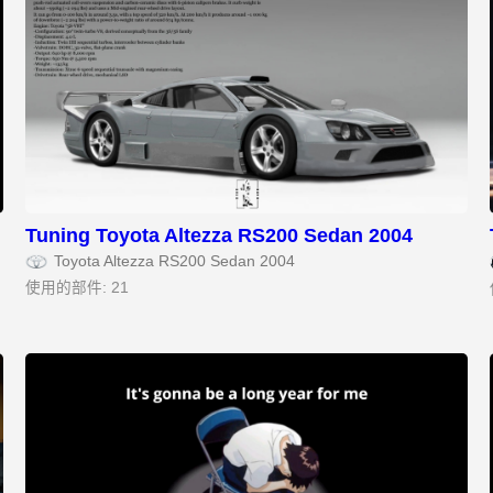
Tuning Toyota Altezza RS200 Sedan 2004
Toyota Altezza RS200 Sedan 2004
使用的部件: 21