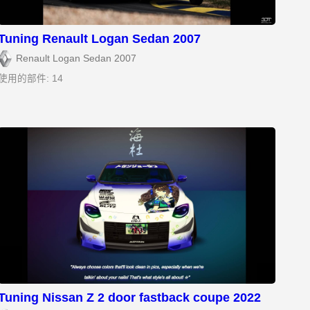
Tuning Renault Logan Sedan 2007
Renault Logan Sedan 2007
使用的部件: 14
Tuning Nissan Z 2 door fastback coupe 2022