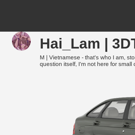
Hai_Lam | 
M | Vietnamese - that's who I am, st
question itself, I'm not here for small