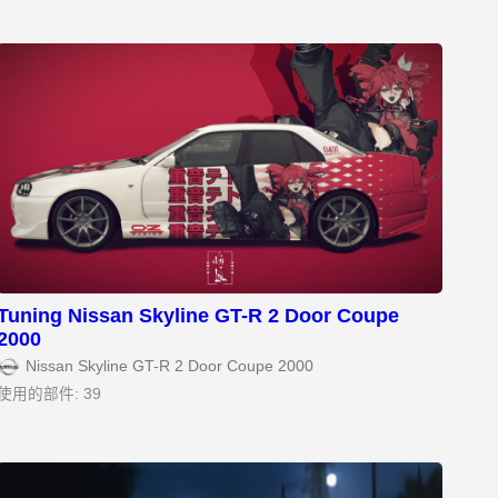
Tuning Nissan Skyline GT-R 2 Door Coupe
2000
Nissan Skyline GT-R 2 Door Coupe 2000
使用的部件: 39