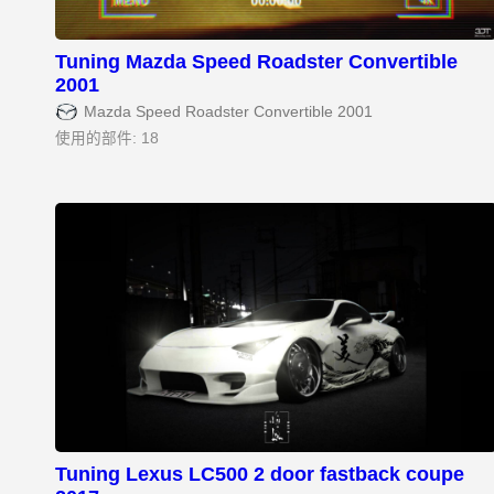
Tuning Mazda Speed Roadster Convertible
2001
Mazda Speed Roadster Convertible 2001
使用的部件: 18
Tuning Lexus LC500 2 door fastback coupe