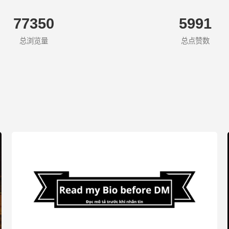
77350
5991
总浏览量
总点赞数