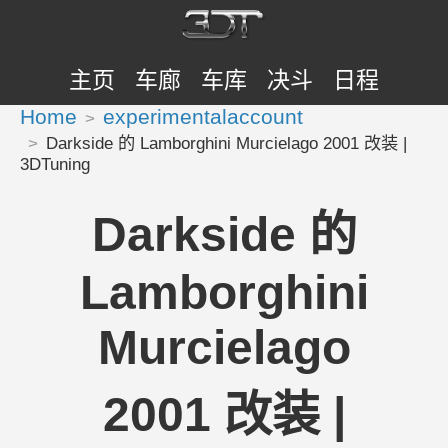
主页
车廊
车库
决斗
日程
Home
experimentalaccount
Darkside 的 Lamborghini Murcielago 2001 改装 |
3DTuning
Darkside 的
Lamborghini
Murcielago
2001 改装 |