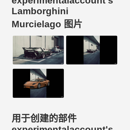
experimentalaccount's
Lamborghini
Murcielago 图片
用于创建的部件
experimentalaccount's