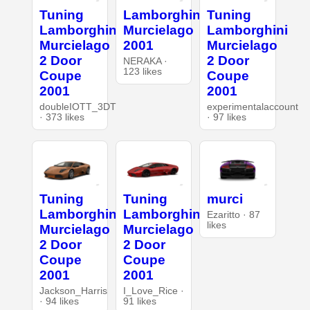
Tuning
Lamborghini
Tuning
Lamborghini
Murcielago
Lamborghini
Murcielago
2001
Murcielago
2 Door
2 Door
NERAKA ·
123 likes
Coupe
Coupe
2001
2001
doubleIOTT_3DT
experimentalaccount
· 373 likes
· 97 likes
Tuning
Tuning
murci
Lamborghini
Lamborghini
Ezaritto · 87
likes
Murcielago
Murcielago
2 Door
2 Door
Coupe
Coupe
2001
2001
Jackson_Harris
I_Love_Rice ·
· 94 likes
91 likes