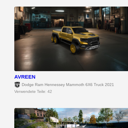
AVREEN
Dodge Ram Hennessey Mammoth 6X6 Truck 2021
Verwendete Teile: 42