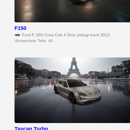
F150
Ford F-150 Crew Cab 4 Door pickup truck 2013
Verwendete Teile: 44
Taycan Turbo