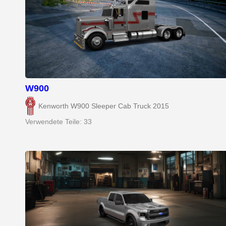
W900
Kenworth W900 Sleeper Cab Truck 2015
Verwendete Teile: 33