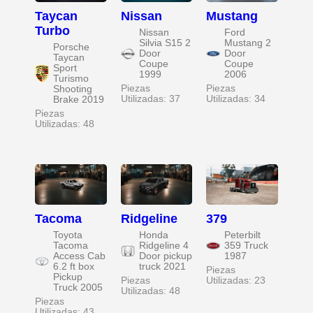
Taycan
Nissan
Mustang
Turbo
Nissan
Ford
Silvia S15 2
Mustang 2
Porsche
Door
Door
Taycan
Coupe
Coupe
Sport
1999
2006
Turismo
Piezas
Piezas
Shooting
Utilizadas: 37
Utilizadas: 34
Brake 2019
Piezas
Utilizadas: 48
Tacoma
Ridgeline
379
Toyota
Honda
Peterbilt
Tacoma
Ridgeline 4
359 Truck
Access Cab
Door pickup
1987
6.2 ft box
truck 2021
Piezas
Pickup
Piezas
Utilizadas: 23
Truck 2005
Utilizadas: 48
Piezas
Utilizadas: 43