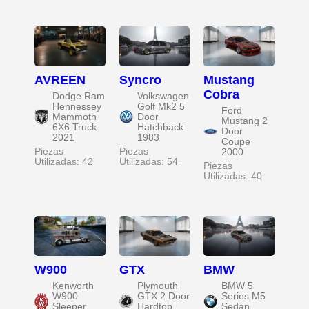
AVREEN
Syncro
Mustang
Cobra
Dodge Ram
Volkswagen
Hennessey
Golf Mk2 5
Ford
Mammoth
Door
Mustang 2
6X6 Truck
Hatchback
Door
2021
1983
Coupe
Piezas
Piezas
2000
Utilizadas: 42
Utilizadas: 54
Piezas
Utilizadas: 40
W900
GTX
BMW
Kenworth
Plymouth
BMW 5
W900
GTX 2 Door
Series M5
Sleeper
Hardtop
Sedan