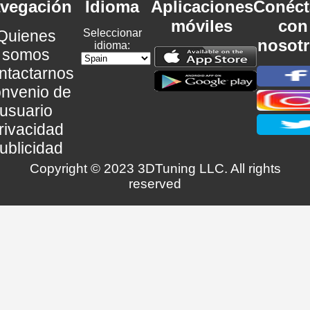
vegación
Idioma
Aplicaciones
Conéct
móviles
con
Quienes
Seleccionar
nosot
idioma:
somos
ntactarnos
nvenio de
usuario
rivacidad
ublicidad
Copyright © 2023 3DTuning LLC. All rights
reserved