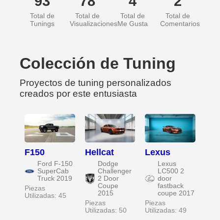
93
78
4
2
Total de
Total de
Total de
Total de
Tunings
Visualizaciones
Me Gusta
Comentarios
Colección de Tuning
Proyectos de tuning personalizados
creados por este entusiasta
F150
Hellcat
Lexus
Ford F-150
Dodge
Lexus
SuperCab
Challenger
LC500 2
Truck 2019
2 Door
door
Coupe
fastback
Piezas
2015
coupe 2017
Utilizadas: 45
Piezas
Piezas
Utilizadas: 50
Utilizadas: 49