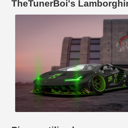
TheTunerBoi's Lamborghin