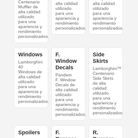
Centenario
alta calidad
alta calidad
Muffler de
utilizado
utilizado
alta calidad
para una
para una
utilizado
apariencia y
apariencia y
para una
rendimiento
rendimiento
apariencia y
personalizados.
personalizados.
rendimiento
personalizados.
Windows
F.
Side
Window
Skirts
Lamborghini
40
Decals
Lamborghini™
Windows de
Centenario
Pandem
alta calidad
Side Skirts
F. Window
utilizado
de alta
Decals de
para una
calidad
alta calidad
apariencia y
utilizado
utilizado
rendimiento
para una
para una
personalizados.
apariencia y
apariencia y
rendimiento
rendimiento
personalizados.
personalizados.
Spoilers
F.
R.