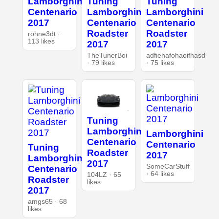
Lamborghini
Tuning
Tuning
Centenario
Lamborghini
Lamborghini
2017
Centenario
Centenario
Roadster
Roadster
rohne3dt ·
113 likes
2017
2017
TheTunerBoi
adfiehafohaoifhasd
· 79 likes
· 75 likes
Tuning
Lamborghini
Lamborghini
Centenario
Centenario
Tuning
Roadster
2017
Lamborghini
2017
SomeCarStuff
Centenario
· 64 likes
104LZ · 65
Roadster
likes
2017
amgs65 · 68
likes