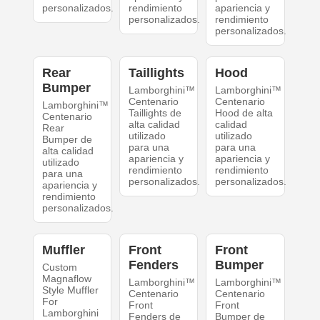
personalizados.
rendimiento
apariencia y
personalizados.
rendimiento
personalizados.
Rear
Taillights
Hood
Bumper
Lamborghini™
Lamborghini™
Centenario
Centenario
Lamborghini™
Taillights de
Hood de alta
Centenario
alta calidad
calidad
Rear
utilizado
utilizado
Bumper de
para una
para una
alta calidad
apariencia y
apariencia y
utilizado
rendimiento
rendimiento
para una
personalizados.
personalizados.
apariencia y
rendimiento
personalizados.
Muffler
Front
Front
Fenders
Bumper
Custom
Magnaflow
Lamborghini™
Lamborghini™
Style Muffler
Centenario
Centenario
For
Front
Front
Lamborghini
Fenders de
Bumper de