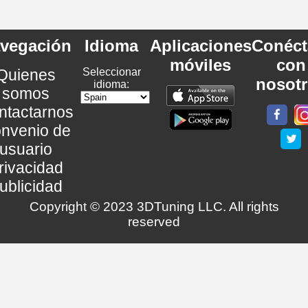
vegación
Idioma
Aplicaciones
Conéct
móviles
con
Quienes
Seleccionar
nosot
idioma:
somos
ntactarnos
nvenio de
usuario
rivacidad
ublicidad
Copyright © 2023 3DTuning LLC. All rights
reserved