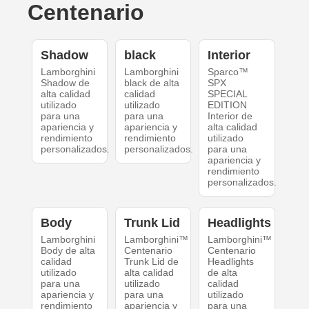
Centenario
Shadow
black
Interior
Lamborghini
Lamborghini
Sparco™
Shadow de
black de alta
SPX
alta calidad
calidad
SPECIAL
utilizado
utilizado
EDITION
para una
para una
Interior de
apariencia y
apariencia y
alta calidad
rendimiento
rendimiento
utilizado
personalizados.
personalizados.
para una
apariencia y
rendimiento
personalizados.
Body
Trunk Lid
Headlights
Lamborghini
Lamborghini™
Lamborghini™
Body de alta
Centenario
Centenario
calidad
Trunk Lid de
Headlights
utilizado
alta calidad
de alta
para una
utilizado
calidad
apariencia y
para una
utilizado
rendimiento
apariencia y
para una