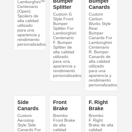
Bumper
Bumper
Lamborghini™
Centenario
Splitter
Canards
(Open)
Custom G
Custom
Spoilers de
Style Front
Carbon
alta calidad
Bumper
Wurks Style
utilizado
Splitter For
Rear
para una
Lamborghini
Bumper
apariencia y
Centenario
Canards For
rendimiento
F. Bumper
Lamborghini
personalizados.
Splitter de
Centenario
alta calidad
R. Bumper
utilizado
Canards de
para una
alta calidad
apariencia y
utilizado
rendimiento
para una
personalizados.
apariencia y
rendimiento
personalizados.
Side
Front
F. Right
Canards
Brake
Brake
Custom
Brembo
Brembo
Aerostop
Front Brake
F. Right
Style Side
de alta
Brake de alta
Canards For
calidad
calidad