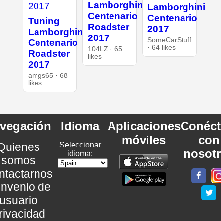
Lamborghini
Lamborghini
Centenario
Centenario
Tuning
Roadster
2017
Lamborghini
2017
SomeCarStuff
Centenario
· 64 likes
104LZ · 65
Roadster
likes
2017
amgs65 · 68
likes
vegación
Idioma
Aplicaciones
Conéct
móviles
con
Quienes
Seleccionar
nosot
idioma:
somos
ntactarnos
nvenio de
usuario
rivacidad