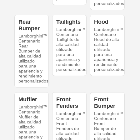
personalizados.
Rear
Taillights
Hood
Bumper
Lamborghini™
Lamborghini™
Centenario
Centenario
Lamborghini™
Taillights de
Hood de alta
Centenario
alta calidad
calidad
Rear
utilizado
utilizado
Bumper de
para una
para una
alta calidad
apariencia y
apariencia y
utilizado
rendimiento
rendimiento
para una
personalizados.
personalizados.
apariencia y
rendimiento
personalizados.
Muffler
Front
Front
Fenders
Bumper
Lamborghini™
Centenario
Lamborghini™
Lamborghini™
Muffler de
Centenario
Centenario
alta calidad
Front
Front
utilizado
Fenders de
Bumper de
para una
alta calidad
alta calidad
apariencia y
utilizado
utilizado