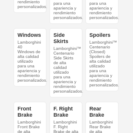
rendimiento
para una
para una
personalizados.
apariencia y
apariencia y
rendimiento
rendimiento
personalizados.
personalizados.
Windows
Side
Spoilers
Skirts
Lamborghini
Lamborghini™
40
Centenario
Lamborghini™
Windows de
(Closed)
Centenario
alta calidad
Spoilers de
Side Skirts
utilizado
alta calidad
de alta
para una
utilizado
calidad
apariencia y
para una
utilizado
rendimiento
apariencia y
para una
personalizados.
rendimiento
apariencia y
personalizados.
rendimiento
personalizados.
Front
F. Right
Rear
Brake
Brake
Brake
Lamborghini
Lamborghini
Lamborghini
Front Brake
F. Right
Rear Brake
de alta
Brake de alta
de alta