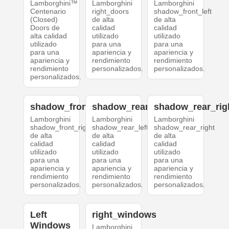
Lamborghini™
Lamborghini
Lamborghini
Centenario
right_doors
shadow_front_left
(Closed)
de alta
de alta
Doors de
calidad
calidad
alta calidad
utilizado
utilizado
utilizado
para una
para una
para una
apariencia y
apariencia y
apariencia y
rendimiento
rendimiento
rendimiento
personalizados.
personalizados.
personalizados.
shadow_front_right
shadow_rear_left
shadow_rear_rig
Lamborghini
Lamborghini
Lamborghini
shadow_front_right
shadow_rear_left
shadow_rear_right
de alta
de alta
de alta
calidad
calidad
calidad
utilizado
utilizado
utilizado
para una
para una
para una
apariencia y
apariencia y
apariencia y
rendimiento
rendimiento
rendimiento
personalizados.
personalizados.
personalizados.
Left
right_windows
Windows
Lamborghini