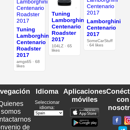
Tuning
Lamborghini
Lamborghini
Centenario
Centenario
Tuning
Roadster
2017
Lamborghini
2017
SomeCarStuff
Centenario
· 64 likes
104LZ · 65
Roadster
likes
2017
amgs65 · 68
likes
vegación
Idioma
Aplicaciones
Conéct
móviles
con
Quienes
Seleccionar
nosot
idioma:
somos
ntactarnos
nvenio de