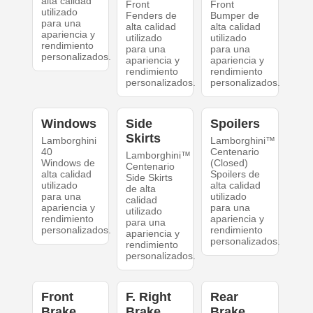
alta calidad
Front
Front
utilizado
Fenders de
Bumper de
para una
alta calidad
alta calidad
apariencia y
utilizado
utilizado
rendimiento
para una
para una
personalizados.
apariencia y
apariencia y
rendimiento
rendimiento
personalizados.
personalizados.
Windows
Side
Spoilers
Skirts
Lamborghini
Lamborghini™
40
Centenario
Lamborghini™
Windows de
(Closed)
Centenario
alta calidad
Spoilers de
Side Skirts
utilizado
alta calidad
de alta
para una
utilizado
calidad
apariencia y
para una
utilizado
rendimiento
apariencia y
para una
personalizados.
rendimiento
apariencia y
personalizados.
rendimiento
personalizados.
Front
F. Right
Rear
Brake
Brake
Brake