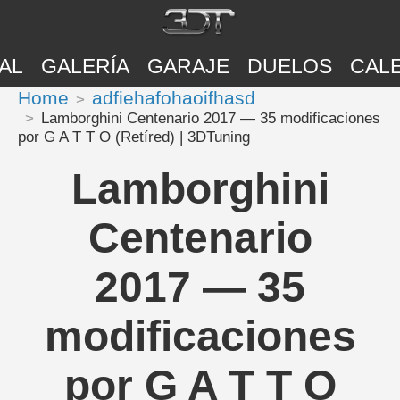
AL
GALERÍA
GARAJE
DUELOS
CAL
Home
adfiehafohaoifhasd
Lamborghini Centenario 2017 — 35 modificaciones
por G A T T O (Retíred) | 3DTuning
Lamborghini
Centenario
2017 — 35
modificaciones
por G A T T O