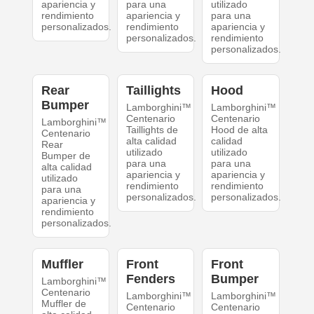
apariencia y
para una
utilizado
rendimiento
apariencia y
para una
personalizados.
rendimiento
apariencia y
personalizados.
rendimiento
personalizados.
Rear
Taillights
Hood
Bumper
Lamborghini™
Lamborghini™
Centenario
Centenario
Lamborghini™
Taillights de
Hood de alta
Centenario
alta calidad
calidad
Rear
utilizado
utilizado
Bumper de
para una
para una
alta calidad
apariencia y
apariencia y
utilizado
rendimiento
rendimiento
para una
personalizados.
personalizados.
apariencia y
rendimiento
personalizados.
Muffler
Front
Front
Fenders
Bumper
Lamborghini™
Centenario
Lamborghini™
Lamborghini™
Muffler de
Centenario
Centenario