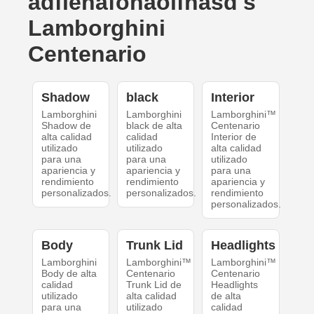
adfiehafohaoifhasd's
Lamborghini
Centenario
Shadow
black
Interior
Lamborghini
Lamborghini
Lamborghini™
Shadow de
black de alta
Centenario
alta calidad
calidad
Interior de
utilizado
utilizado
alta calidad
para una
para una
utilizado
apariencia y
apariencia y
para una
rendimiento
rendimiento
apariencia y
personalizados.
personalizados.
rendimiento
personalizados.
Body
Trunk Lid
Headlights
Lamborghini
Lamborghini™
Lamborghini™
Body de alta
Centenario
Centenario
calidad
Trunk Lid de
Headlights
utilizado
alta calidad
de alta
para una
utilizado
calidad