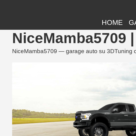
HOME
G
NiceMamba5709 |
NiceMamba5709 — garage auto su 3DTuning con pr