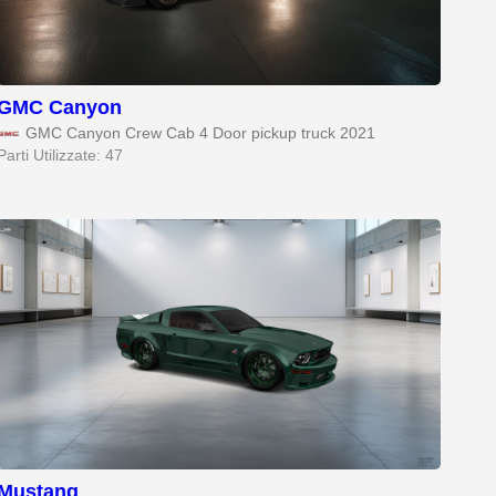
GMC Canyon
GMC Canyon Crew Cab 4 Door pickup truck 2021
Parti Utilizzate: 47
Mustang