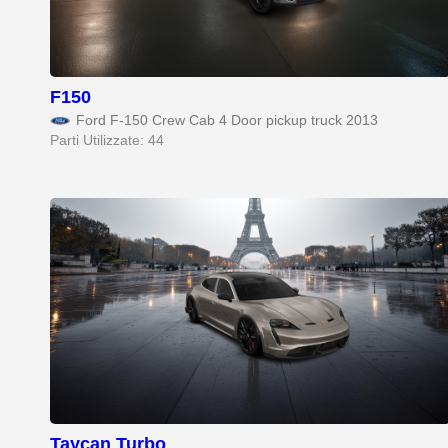
F150
Ford F-150 Crew Cab 4 Door pickup truck 2013
Parti Utilizzate: 44
Taycan Turbo