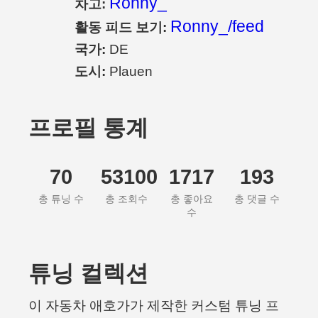
Ronny_
차고:
Ronny_/feed
활동 피드 보기:
국가:
DE
도시:
Plauen
프로필 통계
70
53100
1717
193
총 튜닝 수
총 조회수
총 좋아요
총 댓글 수
수
튜닝 컬렉션
이 자동차 애호가가 제작한 커스텀 튜닝 프