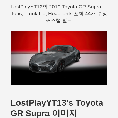
LostPlayYT13의 2019 Toyota GR Supra —
Tops, Trunk Lid, Headlights 포함 44개 수정
커스텀 빌드
LostPlayYT13's Toyota
GR Supra 이미지