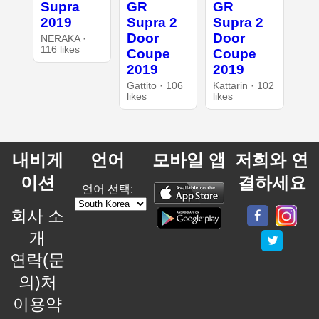
Supra
GR
GR
2019
Supra 2
Supra 2
Door
Door
NERAKA ·
116 likes
Coupe
Coupe
2019
2019
Gattito · 106
Kattarin · 102
likes
likes
내비게
언어
모바일 앱
저희와 연
이션
결하세요
언어 선택:
회사 소
개
연락(문
의)처
이용약