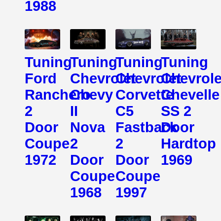
1988
Tuning
Tuning
Tuning
Tuning
Ford
Chevrolet
Chevrolet
Chevrole
Ranchero
Chevy
Corvette
Chevelle
2
II
C5
SS 2
Door
Nova
Fastback
Door
Coupe
2
2
Hardtop
1972
Door
Door
1969
Coupe
Coupe
1968
1997