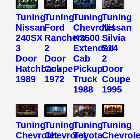
Tuning
Tuning
Tuning
Tuning
Nissan
Ford
Chevrolet
Nissan
240SX
Ranchero
K3500
Silvia
3
2
Extended
S14
Door
Door
Cab
2
Hatchback
Coupe
Pickup
Door
1989
1972
Truck
Coupe
1988
1995
Tuning
Tuning
Tuning
Tuning
Chevrolet
Chevrolet
Toyota
Chevrole