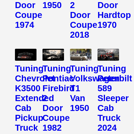
Door
1950
2
Door
Coupe
Door
Hardtop
1974
Coupe
1970
2018
Tuning
Tuning
Tuning
Tuning
Chevrolet
Pontiac
Volkswagen
Peterbilt
K3500
Firebird
T1
589
Extended
2
Van
Sleeper
Cab
Door
1950
Cab
Pickup
Coupe
Truck
Truck
1982
2024