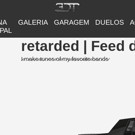
NA
GALERIA
GARAGEM
DUELOS
A
PAL
retarded | Feed 
I̷ ̷m̷a̷k̷e̷ ̷t̷u̷n̷e̷s̷ ̷o̷f̷ ̷m̷y̷ ̷f̷a̷v̷o̷r̷i̷t̷e̷ ̷b̷a̷n̷d̷s̷