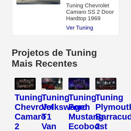
Tuning Chevrolet
Camaro SS 2 Door
Hardtop 1969
Ver Tuning
Projetos de Tuning
Mais Recentes
Tuning
Tuning
Tuning
Tuning
Chevrolet
Volkswagen
Ford
Plymout
Camaro
T1
Mustang
Barracu
2
Van
Ecoboost
2