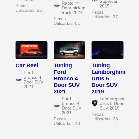
Supercar
Raptor 4
Peças
2015
Door pickup
Utilizadas: 26
Peças
truck 2024
Utilizadas: 37
Peças
Utilizadas: 51
Car Reel
Tuning
Tuning
Ford
Lamborghini
Ford
Bronco 4
Bronco 4
Urus 5
Door SUV
Door SUV
Door SUV
2021
2021
2019
Ford
Lamborghini
Bronco 4
Urus 5 Door
Door SUV
SUV 2019
2021
Peças
Peças
Utilizadas: 38
Utilizadas: 40