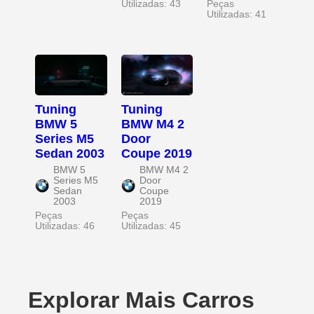
Utilizadas: 43
Peças
Utilizadas: 41
Tuning
Tuning
BMW 5
BMW M4 2
Series M5
Door
Sedan 2003
Coupe 2019
BMW 5
BMW M4 2
Series M5
Door
Sedan
Coupe
2003
2019
Peças
Peças
Utilizadas: 46
Utilizadas: 45
Explorar Mais Carros