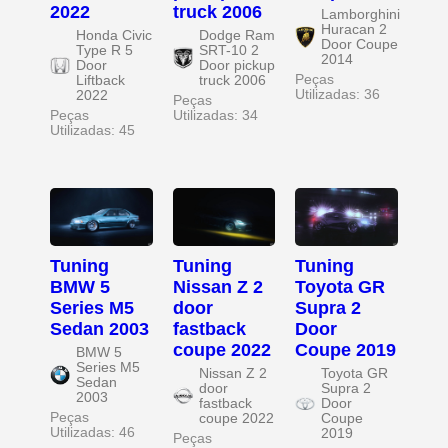
2022
truck 2006
Lamborghini
Huracan 2
Honda Civic
Dodge Ram
Door Coupe
Type R 5
SRT-10 2
2014
Door
Door pickup
Peças
Liftback
truck 2006
Utilizadas: 36
2022
Peças
Peças
Utilizadas: 34
Utilizadas: 45
Tuning
Tuning
Tuning
BMW 5
Nissan Z 2
Toyota GR
Series M5
door
Supra 2
Sedan 2003
fastback
Door
coupe 2022
Coupe 2019
BMW 5
Series M5
Nissan Z 2
Toyota GR
Sedan
door
Supra 2
2003
fastback
Door
Peças
coupe 2022
Coupe
Utilizadas: 46
2019
Peças