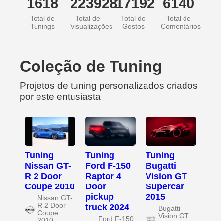
1618
223928
17192
6140
Total de
Total de
Total de
Total de
Tunings
Visualizações
Gostos
Comentários
Coleção de Tuning
Projetos de tuning personalizados criados
por este entusiasta
Tuning
Tuning
Tuning
Nissan GT-
Ford F-150
Bugatti
R 2 Door
Raptor 4
Vision GT
Coupe 2010
Door
Supercar
pickup
2015
Nissan GT-
R 2 Door
truck 2024
Bugatti
Coupe
Vision GT
Ford F-150
2010