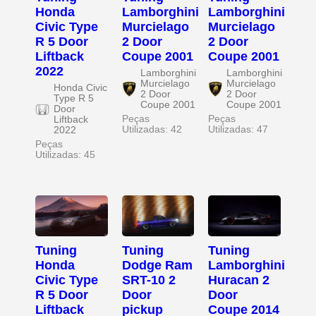
Honda
Lamborghini
Lamborghini
Civic Type
Murcielago
Murcielago
R 5 Door
2 Door
2 Door
Liftback
Coupe 2001
Coupe 2001
2022
Lamborghini
Lamborghini
Murcielago
Murcielago
Honda Civic
2 Door
2 Door
Type R 5
Coupe 2001
Coupe 2001
Door
Peças
Peças
Liftback
Utilizadas: 42
Utilizadas: 47
2022
Peças
Utilizadas: 45
Tuning
Tuning
Tuning
Honda
Dodge Ram
Lamborghini
Civic Type
SRT-10 2
Huracan 2
R 5 Door
Door
Door
Liftback
pickup
Coupe 2014