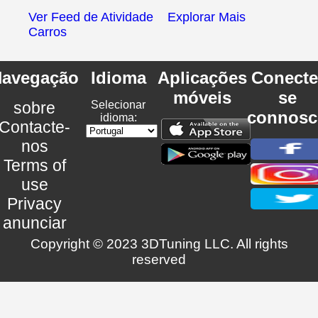
Ver Feed de Atividade
Explorar Mais
Carros
avegação
Idioma
Aplicações
Conecte
móveis
se
sobre
Selecionar
connosc
idioma:
Contacte-
nos
Terms of
use
Privacy
anunciar
Copyright © 2023 3DTuning LLC. All rights
reserved