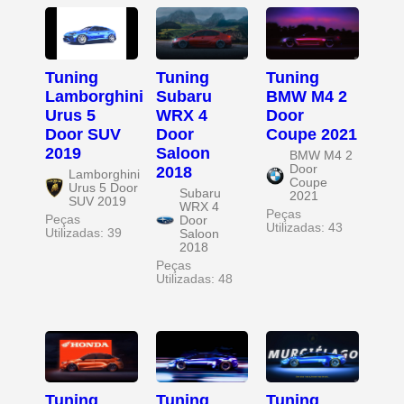
Tuning
Tuning
Tuning
Lamborghini
Subaru
BMW M4 2
Urus 5
WRX 4
Door
Door SUV
Door
Coupe 2021
2019
Saloon
BMW M4 2
Door
2018
Lamborghini
Coupe
Urus 5 Door
Subaru
2021
SUV 2019
WRX 4
Peças
Peças
Door
Utilizadas: 43
Utilizadas: 39
Saloon
2018
Peças
Utilizadas: 48
Tuning
Tuning
Tuning