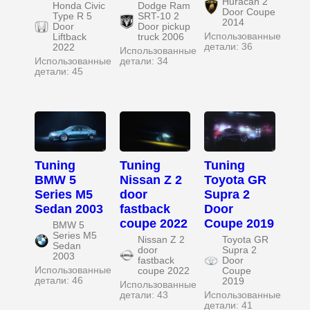
Huracan 2
Honda Civic
Dodge Ram
Door Coupe
Type R 5
SRT-10 2
2014
Door
Door pickup
Использованные
Liftback
truck 2006
детали: 36
2022
Использованные
Использованные
детали: 34
детали: 45
Tuning
Tuning
Tuning
BMW 5
Nissan Z 2
Toyota GR
Series M5
door
Supra 2
Sedan 2003
fastback
Door
coupe 2022
Coupe 2019
BMW 5
Series M5
Nissan Z 2
Toyota GR
Sedan
door
Supra 2
2003
fastback
Door
Использованные
coupe 2022
Coupe
детали: 46
2019
Использованные
детали: 43
Использованные
детали: 41