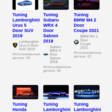
Tuning
Tuning
Tuning
Lamborghini
Subaru
BMW M4 2
Urus 5
WRX 4
Door
Door SUV
Door
Coupe 2021
2019
Saloon
BMW M4 2
Door
2018
Lamborghini
Coupe
Urus 5 Door
Subaru
2021
SUV 2019
WRX 4
Использованные
Использованные
Door
детали: 43
детали: 39
Saloon
2018
Использованные
детали: 48
Tuning
Tuning
Tuning
Honda
Lamborghini
Lamborghini