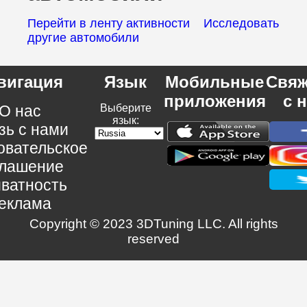
Перейти в ленту активности
Исследовать
другие автомобили
вигация
Язык
Мобильные
Свяж
приложения
с 
О нас
Выберите
язык:
зь с нами
овательское
глашение
ватность
еклама
Copyright © 2023 3DTuning LLC. All rights
reserved