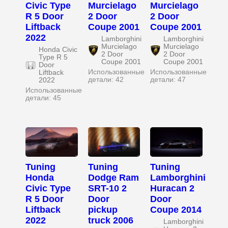
Civic Type
Murcielago
Murcielago
R 5 Door
2 Door
2 Door
Liftback
Coupe 2001
Coupe 2001
2022
Lamborghini
Lamborghini
Murcielago
Murcielago
Honda Civic
2 Door
2 Door
Type R 5
Coupe 2001
Coupe 2001
Door
Использованные
Использованные
Liftback
детали: 42
детали: 47
2022
Использованные
детали: 45
Tuning
Tuning
Tuning
Honda
Dodge Ram
Lamborghini
Civic Type
SRT-10 2
Huracan 2
R 5 Door
Door
Door
Liftback
pickup
Coupe 2014
2022
truck 2006
Lamborghini