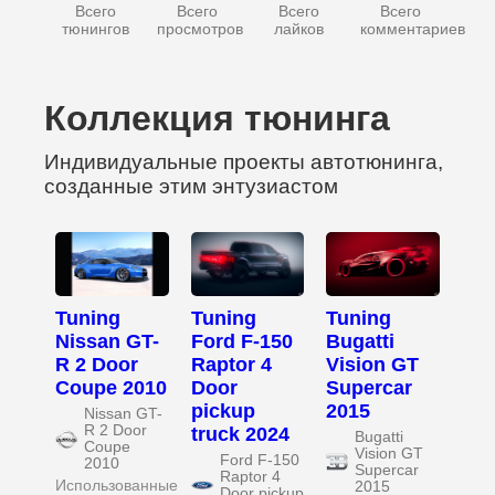
Всего
Всего
Всего
Всего
тюнингов
просмотров
лайков
комментариев
Коллекция тюнинга
Индивидуальные проекты автотюнинга,
созданные этим энтузиастом
Tuning
Tuning
Tuning
Nissan GT-
Ford F-150
Bugatti
R 2 Door
Raptor 4
Vision GT
Coupe 2010
Door
Supercar
pickup
2015
Nissan GT-
R 2 Door
truck 2024
Bugatti
Coupe
Vision GT
Ford F-150
2010
Supercar
Raptor 4
Использованные
2015
Door pickup