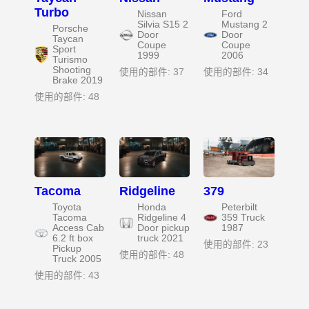
Turbo
Nissan
Ford
Silvia S15 2
Mustang 2
Porsche
Door
Door
Taycan
Coupe
Coupe
Sport
1999
2006
Turismo
Shooting
使用的部件: 37
使用的部件: 34
Brake 2019
使用的部件: 48
Tacoma
Ridgeline
379
Toyota
Honda
Peterbilt
Tacoma
Ridgeline 4
359 Truck
Access Cab
Door pickup
1987
6.2 ft box
truck 2021
使用的部件: 23
Pickup
使用的部件: 48
Truck 2005
使用的部件: 43