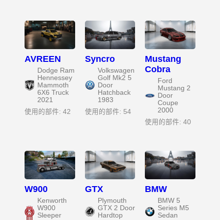
AVREEN
Syncro
Mustang
Cobra
Dodge Ram
Volkswagen
Hennessey
Golf Mk2 5
Ford
Mammoth
Door
Mustang 2
6X6 Truck
Hatchback
Door
2021
1983
Coupe
2000
使用的部件: 42
使用的部件: 54
使用的部件: 40
W900
GTX
BMW
Kenworth
Plymouth
BMW 5
W900
GTX 2 Door
Series M5
Sleeper
Hardtop
Sedan