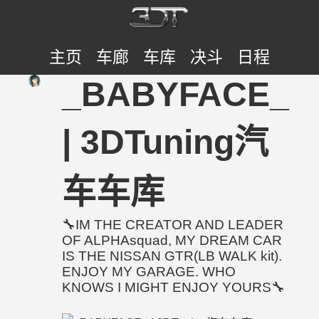
主页
车廊
车库
决斗
日程
_BABYFACE_
| 3DTuning汽
车车库
🔧IM THE CREATOR AND LEADER
OF ALPHAsquad, MY DREAM CAR
IS THE NISSAN GTR(LB WALK kit).
ENJOY MY GARAGE. WHO
KNOWS I MIGHT ENJOY YOURS🔧