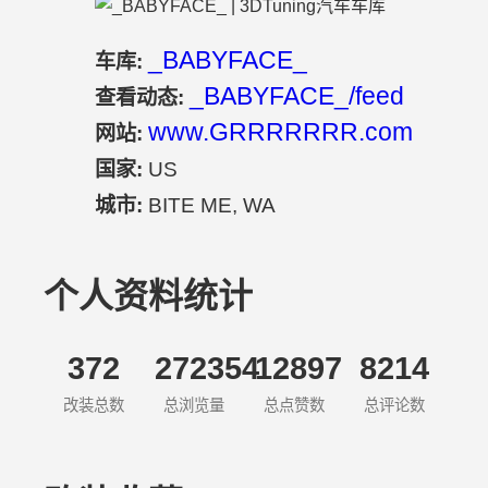
_BABYFACE_
车库:
_BABYFACE_/feed
查看动态:
www.GRRRRRRR.com
网站:
国家:
US
城市:
BITE ME, WA
个人资料统计
372
272354
12897
8214
改装总数
总浏览量
总点赞数
总评论数