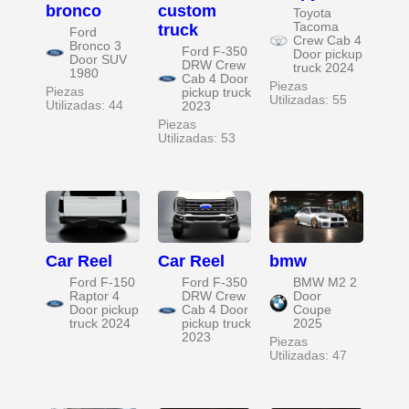
bronco
custom
Toyota
Tacoma
truck
Ford
Crew Cab 4
Bronco 3
Ford F-350
Door pickup
Door SUV
DRW Crew
truck 2024
1980
Cab 4 Door
Piezas
Piezas
pickup truck
Utilizadas: 55
Utilizadas: 44
2023
Piezas
Utilizadas: 53
Car Reel
Car Reel
bmw
Ford F-150
Ford F-350
BMW M2 2
Raptor 4
DRW Crew
Door
Door pickup
Cab 4 Door
Coupe
truck 2024
pickup truck
2025
2023
Piezas
Utilizadas: 47