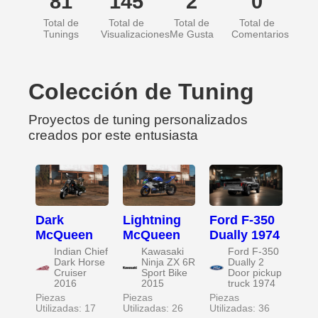
81
145
2
0
Total de
Total de
Total de
Total de
Tunings
Visualizaciones
Me Gusta
Comentarios
Colección de Tuning
Proyectos de tuning personalizados
creados por este entusiasta
Dark
Lightning
Ford F-350
McQueen
McQueen
Dually 1974
Indian Chief
Kawasaki
Ford F-350
Dark Horse
Ninja ZX 6R
Dually 2
Cruiser
Sport Bike
Door pickup
2016
2015
truck 1974
Piezas
Piezas
Piezas
Utilizadas: 17
Utilizadas: 26
Utilizadas: 36