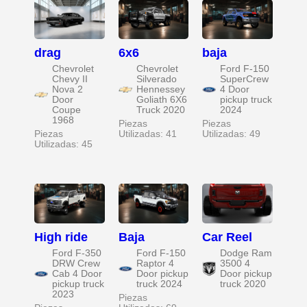
drag
6x6
baja
Chevrolet
Chevrolet
Ford F-150
Chevy II
Silverado
SuperCrew
Nova 2
Hennessey
4 Door
Door
Goliath 6X6
pickup truck
Coupe
Truck 2020
2024
1968
Piezas
Piezas
Piezas
Utilizadas: 41
Utilizadas: 49
Utilizadas: 45
High ride
Baja
Car Reel
Ford F-350
Ford F-150
Dodge Ram
DRW Crew
Raptor 4
3500 4
Cab 4 Door
Door pickup
Door pickup
pickup truck
truck 2024
truck 2020
2023
Piezas