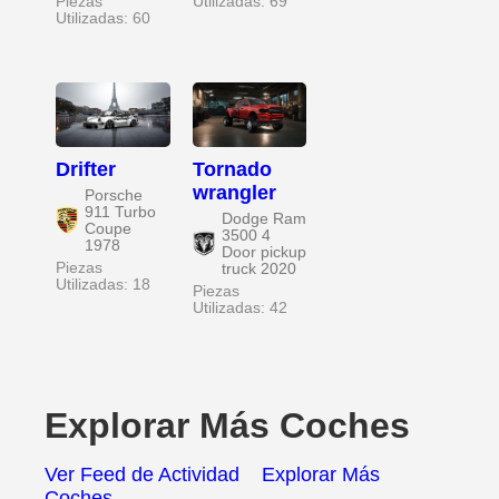
Piezas
Utilizadas: 69
Utilizadas: 60
Drifter
Tornado
wrangler
Porsche
911 Turbo
Dodge Ram
Coupe
3500 4
1978
Door pickup
Piezas
truck 2020
Utilizadas: 18
Piezas
Utilizadas: 42
Explorar Más Coches
Ver Feed de Actividad
Explorar Más
Coches