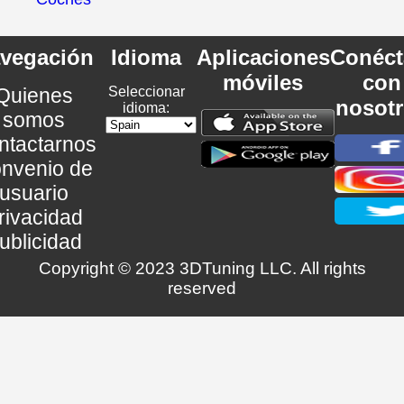
vegación
Idioma
Aplicaciones
Conéct
móviles
con
Quienes
Seleccionar
nosot
idioma:
somos
ntactarnos
nvenio de
usuario
rivacidad
ublicidad
Copyright © 2023 3DTuning LLC. All rights
reserved