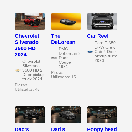
Chevrolet
The
Car Reel
Silverado
DeLorean
Ford F-350
DRW Crew
3500 HD
DMC
Cab 4 Door
DeLorean 2
2024
pickup truck
Door
2023
Chevrolet
Coupe
Silverado
1981
3500 HD 2
Piezas
Door pickup
Utilizadas: 15
truck 2024
Piezas
Utilizadas: 45
Dad’s
Dad’s
Poopy head