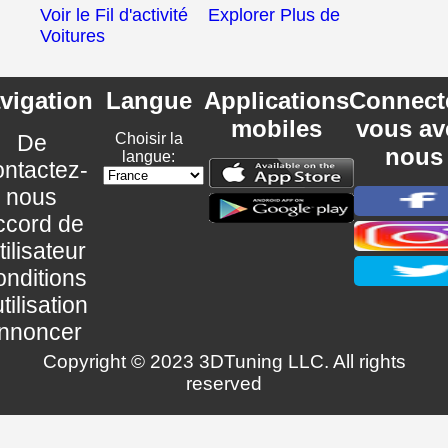
Voir le Fil d'activité
Explorer Plus de
Voitures
vigation
Langue
Applications
Connect
mobiles
vous av
De
Choisir la
nous
langue:
ntactez-
nous
ccord de
utilisateur
nditions
utilisation
nnoncer
Copyright © 2023 3DTuning LLC. All rights
reserved