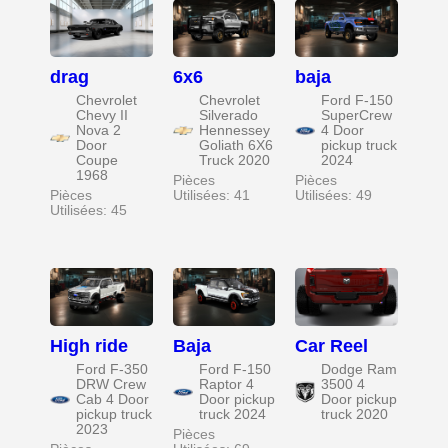
drag
6x6
baja
Chevrolet
Chevrolet
Ford F-150
Chevy II
Silverado
SuperCrew
Nova 2
Hennessey
4 Door
Door
Goliath 6X6
pickup truck
Coupe
Truck 2020
2024
1968
Pièces
Pièces
Pièces
Utilisées: 41
Utilisées: 49
Utilisées: 45
High ride
Baja
Car Reel
Ford F-350
Ford F-150
Dodge Ram
DRW Crew
Raptor 4
3500 4
Cab 4 Door
Door pickup
Door pickup
pickup truck
truck 2024
truck 2020
2023
Pièces