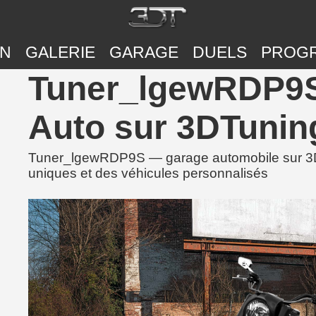
ON
GALERIE
GARAGE
DUELS
PROG
Tuner_lgewRDP9S
Auto sur 3DTunin
Tuner_lgewRDP9S — garage automobile sur 3DT
uniques et des véhicules personnalisés