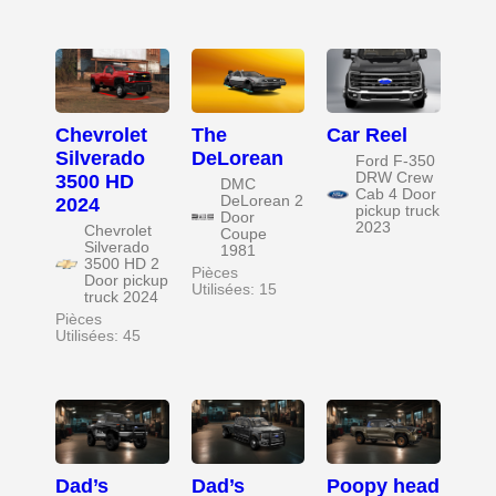
Chevrolet
The
Car Reel
Silverado
DeLorean
Ford F-350
DRW Crew
3500 HD
DMC
Cab 4 Door
DeLorean 2
2024
pickup truck
Door
2023
Chevrolet
Coupe
Silverado
1981
3500 HD 2
Pièces
Door pickup
Utilisées: 15
truck 2024
Pièces
Utilisées: 45
Dad’s
Dad’s
Poopy head