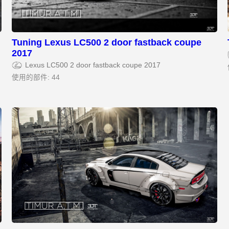
Tuning Lexus LC500 2 door fastback coupe
2017
Lexus LC500 2 door fastback coupe 2017
使用的部件: 44