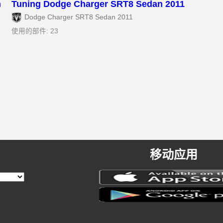
h
Tuning Dodge Charger SRT8 Sedan 2011
Dodge Charger SRT8 Sedan 2011
使用的部件: 23
移动应用