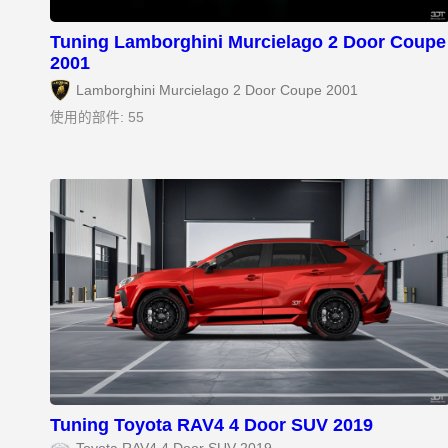
Tuning Lamborghini Murcielago 2 Door Coupe
2001
Lamborghini Murcielago 2 Door Coupe 2001
使用的部件: 55
Tuning Toyota RAV4 4 Door SUV 2019